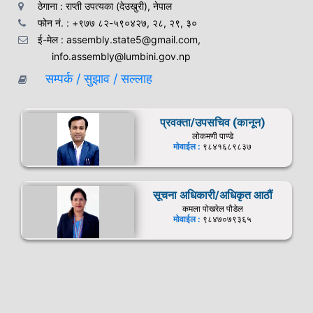
ठेगाना : राप्ती उपत्यका (देउखुरी), नेपाल
फोन नं. : +९७७ ८२-५९०४२७, २८, २९, ३०
ई-मेल : assembly.state5@gmail.com,
info.assembly@lumbini.gov.np
सम्पर्क / सुझाव / सल्लाह
प्रवक्ता/उपसचिव (कानून)
लोकमणी पाण्डे
मोवाईल :
९८४१६८९८३७
सूचना अधिकारी/अधिकृत आठौं
कमला पोखरेल पौडेल
मोवाईल :
९८४७०७९३६५