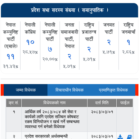
प्रदेश सभा सदस्य संख्या ( समानुपातिक )
नेपाल
नेपाली
नेपाली
जनता
राष्ट्रिय
जनमत
राष्ट्रिय
कम्युनिष्ट
काँग्रेस
कम्युनिष्ट
समाजवादी
प्रजातन्त्र
पार्टी
जनमोर्चा
पार्टी
पार्टी
पार्टी,
पार्टी
१०
२
१
(एमाले)
नेपाल
७
२
२८.५७%
५.७१%
२.८६%
११
२
२०.००%
५.७१%
३१.४३%
५.७१%
जम्मा विधेयक
विचाराधीन विधेयक
प्रमाणिकृत विधेयक
क्र.सं.
विधेयकको नाम
दर्ता मिति
फाईल
१
आर्थिक वर्ष २०८३/०८४ को सेवा र
२०८३/०३/०१
कार्यको लागि प्रदेश सञ्‍चित कोषबाट
रकम विनियोजन र खर्च गर्ने सम्बन्धमा
व्यवस्था गर्न बनेको विधेयक
२
प्रदेश सरकारको अर्थसम्बन्धी
२०८३/०३/०१