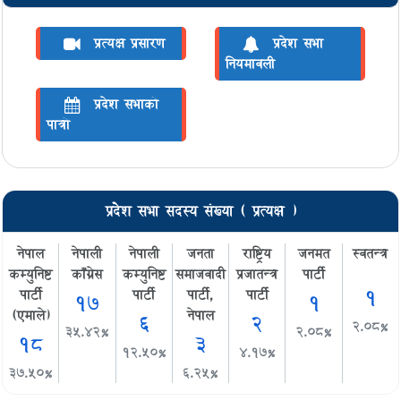
प्रत्यक्ष प्रसारण
प्रदेश सभा
नियमावली
प्रदेश सभाको
पात्रो
प्रदेश सभा सदस्य संख्या ( प्रत्यक्ष )
नेपाल
नेपाली
नेपाली
जनता
राष्ट्रिय
जनमत
स्वतन्त्र
कम्युनिष्ट
काँग्रेस
कम्युनिष्ट
समाजवादी
प्रजातन्त्र
पार्टी
१
पार्टी
पार्टी
पार्टी,
पार्टी
१७
१
(एमाले)
नेपाल
६
२
२.०८%
३५.४२%
२.०८%
१८
३
१२.५०%
४.१७%
३७.५०%
६.२५%