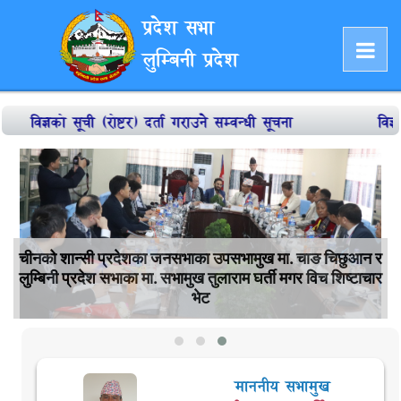
प्रदेश सभा
लुम्बिनी प्रदेश
विज्ञको सूची (रोष्टर) दर्ता गराउने सम्वन्धी सूचना
विज्ञ स
चीनको शान्सी प्रदेशका जनसभाका उपसभामुख मा. चाङ चिछुआन र
लुम्बिनी प्रदेश सभाका मा. सभामुख तुलाराम घर्ती मगर विच शिष्टाचार
भेट
माननीय सभामुख