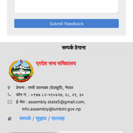
Submit Feedback
सम्पर्क ठेगाना
प्रदेश सभा सचिवालय
ठेगाना : राप्ती उपत्यका (देउखुरी), नेपाल
फोन नं. : +९७७ ८२-५९०४२७, २८, २९, ३०
ई-मेल : assembly.state5@gmail.com,
info.assembly@lumbini.gov.np
सम्पर्क / सुझाव / सल्लाह