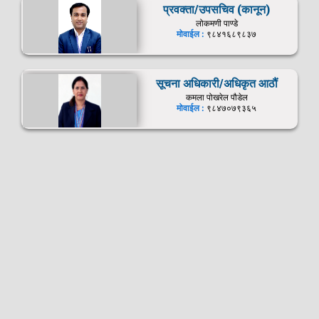
प्रवक्ता/उपसचिव (कानून)
लोकमणी पाण्डे
मोवाईल :
९८४१६८९८३७
सूचना अधिकारी/अधिकृत आठौं
कमला पोखरेल पौडेल
मोवाईल :
९८४७०७९३६५