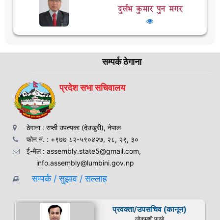
दुर्लभ कुमार पुन मगर
सम्पर्क ठेगाना
प्रदेश सभा सचिवालय
ठेगाना : राप्ती उपत्यका (देउखुरी), नेपाल
फोन नं. : +९७७ ८२-५९०४२७, २८, २९, ३०
ई-मेल : assembly.state5@gmail.com,
info.assembly@lumbini.gov.np
सम्पर्क / सुझाव / सल्लाह
प्रवक्ता/उपसचिव (कानून)
लोकमणी पाण्डे