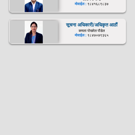
मोवाईल :
९८४१६८९८३७
सूचना अधिकारी/अधिकृत आठौं
कमला पोखरेल पौडेल
मोवाईल :
९८४७०७९३६५