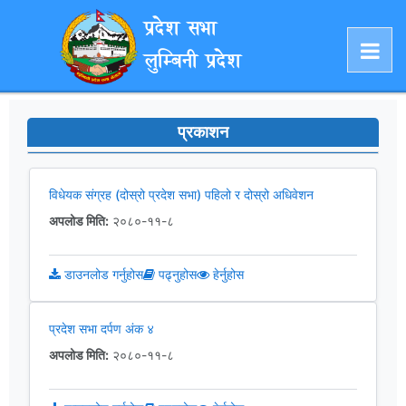
प्रदेश सभा
लुम्बिनी प्रदेश
प्रकाशन
विधेयक संग्रह (दोस्रो प्रदेश सभा) पहिलो र दोस्रो अधिवेशन
अपलोड मिति:
२०८०-११-८
डाउनलोड गर्नुहोस
पढ्नुहोस
हेर्नुहोस
प्रदेश सभा दर्पण अंक ४
अपलोड मिति:
२०८०-११-८