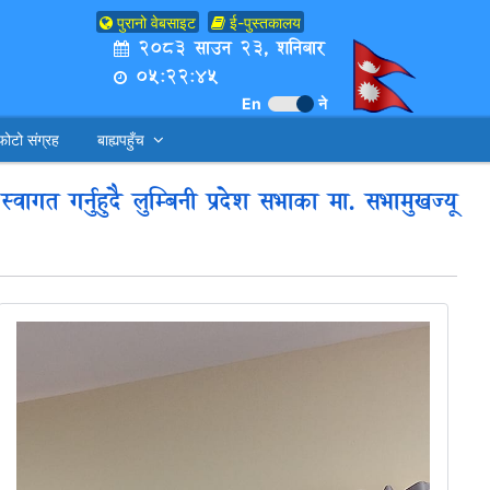
पुरानो वेबसाइट
ई-पुस्तकालय
२०८३ साउन २३, शनिबार
०५:२२:४६
En
ने
फोटो संग्रह
बाह्यपहुँच
वागत गर्नुहुदै लुम्बिनी प्रदेश सभाका मा. सभामुखज्यू