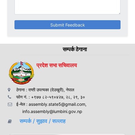
Submit Feedback
सम्पर्क ठेगाना
प्रदेश सभा सचिवालय
ठेगाना : राप्ती उपत्यका (देउखुरी), नेपाल
फोन नं. : +९७७ ८२-५९०४२७, २८, २९, ३०
ई-मेल : assembly.state5@gmail.com,
info.assembly@lumbini.gov.np
सम्पर्क / सुझाव / सल्लाह