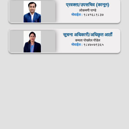
प्रवक्ता/उपसचिव (कानून)
लोकमणी पाण्डे
मोवाईल :
९८४१६८९८३७
सूचना अधिकारी/अधिकृत आठौं
कमला पोखरेल पौडेल
मोवाईल :
९८४७०७९३६५